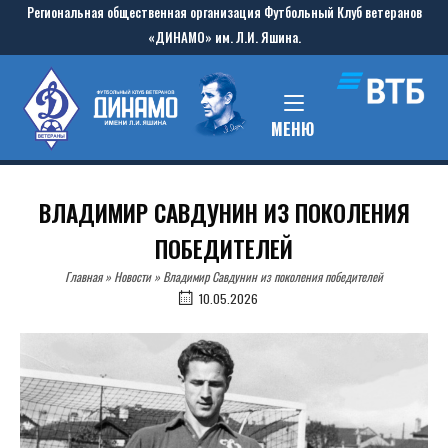
Skip
Региональная общественная организация Футбольный Клуб ветеранов
to
«ДИНАМО» им. Л.И. Яшина.
content
Home
MENU
МЕНЮ
ВЛАДИМИР САВДУНИН ИЗ ПОКОЛЕНИЯ
ПОБЕДИТЕЛЕЙ
Главная
»
Новости
»
Владимир Савдунин из поколения победителей
10.05.2026