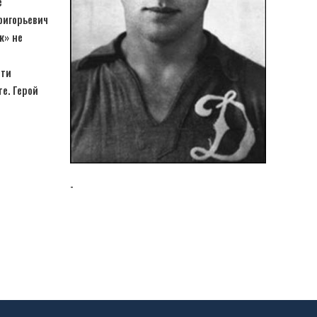
е
ригорьевич
к» не
сти
е. Герой
-