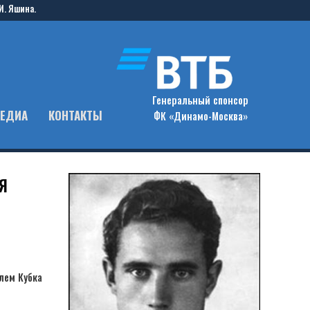
И. Яшина.
Генеральный спонсор
ЕДИА
КОНТАКТЫ
ФК «Динамо-Москва»
Я
лем Кубка