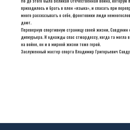
Но до этого была Великая Отечественная война, которую 
приходилось и брать в плен «языка», и спасать при переп
много рассказывать о себе, фронтовики люди немногослов
дают.
Перевернув спортивную страницу своей жизни, Савдунин 
дипкурьера. И однажды спас стюардессу, когда та могла в
на войне, он и в мирной жизни тоже герой.
Заслуженный мастер спорта Владимир Григорьевич Савдуни