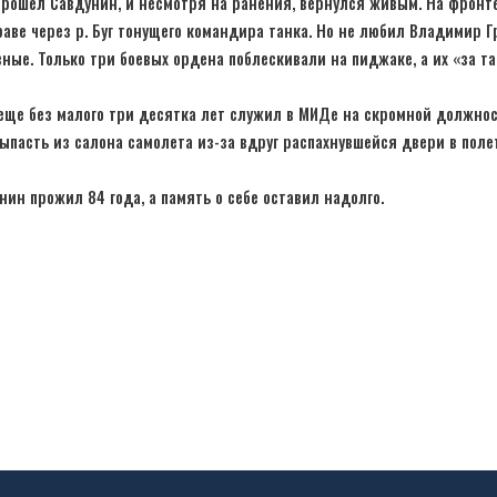
прошел Савдунин, и несмотря на ранения, вернулся живым. На фронт
раве через р. Буг тонущего командира танка. Но не любил Владимир Г
ные. Только три боевых ордена поблескивали на пиджаке, а их «за та
еще без малого три десятка лет служил в МИДе на скромной должно
ыпасть из салона самолета из-за вдруг распахнувшейся двери в полет
н прожил 84 года, а память о себе оставил надолго.