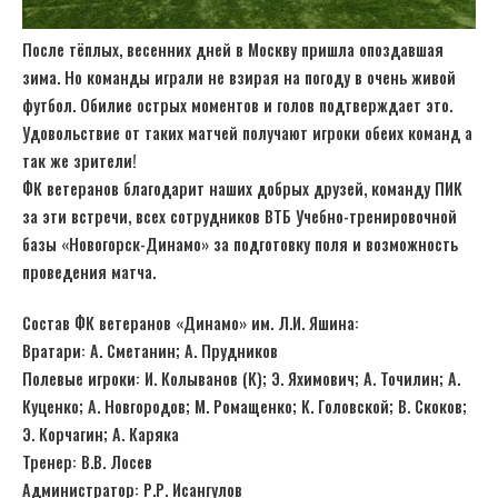
После тёплых, весенних дней в Москву пришла опоздавшая
зима. Но команды играли не взирая на погоду в очень живой
футбол. Обилие острых моментов и голов подтверждает это.
Удовольствие от таких матчей получают игроки обеих команд а
так же зрители!
ФК ветеранов благодарит наших добрых друзей, команду ПИК
за эти встречи, всех сотрудников ВТБ Учебно-тренировочной
базы «Новогорск-Динамо» за подготовку поля и возможность
проведения матча.
Состав ФК ветеранов «Динамо» им. Л.И. Яшина:
Вратари: А. Сметанин; А. Прудников
Полевые игроки: И. Колыванов (К); Э. Яхимович; А. Точилин; А.
Куценко; А. Новгородов; М. Ромащенко; К. Головской; В. Скоков;
Э. Корчагин; А. Каряка
Тренер: В.В. Лосев
Администратор: Р.Р. Исангулов