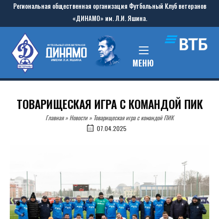
Skip
Региональная общественная организация Футбольный Клуб ветеранов
to
«ДИНАМО» им. Л.И. Яшина.
content
Home
MENU
МЕНЮ
ТОВАРИЩЕСКАЯ ИГРА С КОМАНДОЙ ПИК
Главная
»
Новости
»
Товарищеская игра с командой ПИК
07.04.2025