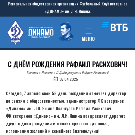
Skip
Региональная общественная организация Футбольный Клуб ветеранов
to
«ДИНАМО» им. Л.И. Яшина.
content
Home
MENU
МЕНЮ
С ДНЁМ РОЖДЕНИЯ РАФАИЛ РАСИХОВИЧ!
Главная
»
Новости
»
С Днём рождения Рафаил Расихович!
07.04.2025
Сегодня, 7 апреля свой 58 день рождения отмечает директор
по связям с общественностью, администратор ФК ветеранов
«Динамо» им. Л.И. Яшина Исангулов Рафаил Расихович.
ФК ветеранов «Динамо» им. Л.И. Яшина поздравляет дорогого
друга с днём рождения и желает крепкого здоровья,
исполнения желаний и семейного благополучия!