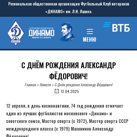
Skip
Региональная общественная организация Футбольный Клуб ветеранов
to
«ДИНАМО» им. Л.И. Яшина.
content
Home
MENU
МЕНЮ
С ДНЁМ РОЖДЕНИЯ АЛЕКСАНДР
ФЁДОРОВИЧ!
Главная
»
Новости
»
С Днём рождения Александр Фёдорович!
12.04.2025
12 апреля, в день космонавтики, 74 год рождения отмечает
один из лучших футболистов московского «Динамо» и
советского союза, Мастер спорта (с 1972), Мастер спорта СССР
международного класса (с 1979) Маховиков Александр
Фёдорович!