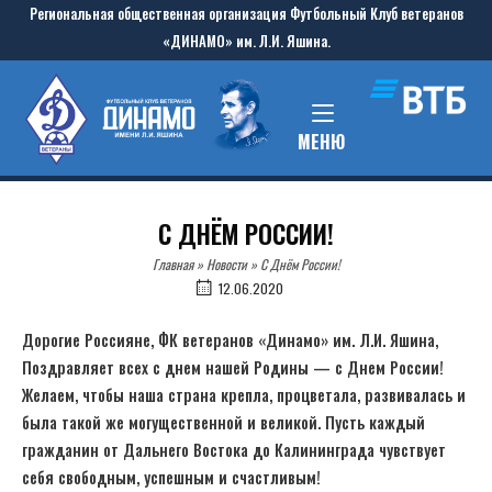
Skip
Региональная общественная организация Футбольный Клуб ветеранов
to
«ДИНАМО» им. Л.И. Яшина.
content
Home
MENU
МЕНЮ
С ДНЁМ РОССИИ!
Главная
»
Новости
»
С Днём России!
12.06.2020
Дорогие Россияне, ФК ветеранов «Динамо» им. Л.И. Яшина,
Поздравляет всех с днем нашей Родины — с Днем России!
Желаем, чтобы наша страна крепла, процветала, развивалась и
была такой же могущественной и великой. Пусть каждый
гражданин от Дальнего Востока до Калининграда чувствует
себя свободным, успешным и счастливым!