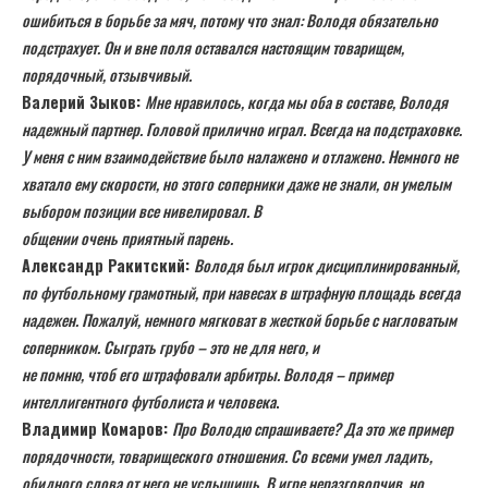
ошибиться в борьбе за мяч, потому что знал: Володя обязательно
подстрахует. Он и вне поля оставался настоящим товарищем,
порядочный, отзывчивый.
Валерий Зыков:
Мне нравилось, когда мы оба в составе, Володя
надежный партнер. Головой прилично играл. Всегда на подстраховке.
У меня с ним взаимодействие было налажено и отлажено. Немного не
хватало ему скорости, но этого соперники даже не знали, он умелым
выбором позиции все нивелировал. В
общении очень приятный парень.
Александр Ракитский:
Володя был игрок дисциплинированный,
по футбольному грамотный, при навесах в штрафную площадь всегда
надежен. Пожалуй, немного мягковат в жесткой борьбе с нагловатым
соперником. Сыграть грубо – это не для него, и
не помню, чтоб его штрафовали арбитры. Володя – пример
интеллигентного футболиста и человека
.
Владимир Комаров:
Про Володю спрашиваете? Да это же пример
порядочности, товарищеского отношения. Со всеми умел ладить,
обидного слова от него не услышишь. В игре неразговорчив, но