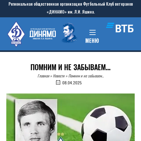
Skip
Региональная общественная организация Футбольный Клуб ветеранов
to
«ДИНАМО» им. Л.И. Яшина.
content
Home
MENU
МЕНЮ
ПОМНИМ И НЕ ЗАБЫВАЕМ…
Главная
»
Новости
»
Помним и не забываем…
08.04.2025