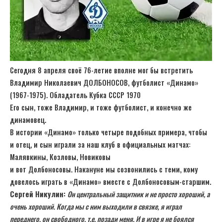
Сегодня 8 апреля своё 76-летие вполне мог бы встретить
Владимир Николаевич ДОЛБОНОСОВ, футболист «Динамо»
(1967-1975). Обладатель Кубка СССР 1970
Его сын, тоже Владимир, и тоже футболист, и конечно же
динамовец.
В истории «Динамо» только четыре подобных примера, чтобы
и отец, и сын играли за наш клуб в официальных матчах:
Малявкины, Козловы, Новиковы
и вот Долбоносовы. Накануне мы созвонились с теми, кому
довелось играть в «Динамо» вместе с Долбоносовым-старшим.
Сергей Никулин:
Он центральный защитник и не просто хороший, а
очень хороший. Когда мы с ним выходили в связке, я играл
переднего, он свободного, т.е. позади меня. И в игре я не боялся