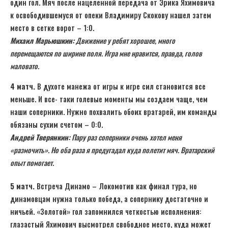
один гол. Мяч после нацеленной передача от Эрика Яхимовича
к освободившемуся от опеки Владимиру Скокову нашел затем
место в сетке ворот – 1:0.
Михаил Марьюшкин:
Движение у ребят хорошее, много
перемещаются по
ширине поля. Игра мне нравится, правда, голов
маловато.
4 матч.
В духоте манежа от игры к игре сил становится все
меньше. И все- таки голевые моменты мы создаем чаще, чем
наши соперники. Нужно похвалить обоих вратарей, им команды
обязаны сухим счетом – 0:0.
Андрей Тверянкин:
Пару раз соперники очень хотел меня
«размочить». Но оба раза я предугадал куда полетит мяч. Вратарский
опыт помогает.
5 матч.
Встреча Динамо – Локомотив как финал тура, но
динамовцам нужна только победа, а сопернику достаточно и
ничьей. «Золотой» гол запомнился четкостью исполнения:
глазастый Яхимович высмотрел свободное место, куда может