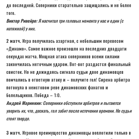
до последней. Соперники старательно защищались и не более
того.
Виктор Ривейро:
Я насчитал три голевых момента у нас и один (с
натяжкой) у них.
2 матч.
Игра получилась азартная, с небольшим перевесом
«Динамо». Самое важное произошло на последних двадцати
секундах матча. Мощная атака соперников всеми силами
закончилась неточным ударом. Вот-вот раздастся финальный
свисток. Но не дожидаясь сигнала судьи двое динамовцев
помчались в ответную атаку и – получите гол! Сирена арбитра
потонула в неистовом реве динамовских фанатов и
болельщиков. Победа – 1:0.
Андрей Маринкин:
Соперники обступили арбитров и пытаются
уверить их, что, дескать, гол забит после истечения времени. Но судьи
стоят твердо.
3 матч.
Игровое преимущество динамовцы воплотили только в