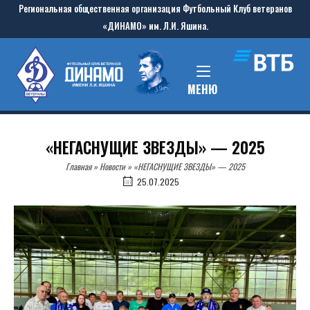
Skip
Региональная общественная организация Футбольный Клуб ветеранов
to
«ДИНАМО» им. Л.И. Яшина.
content
Home
MENU
МЕНЮ
«НЕГАСНУЩИЕ ЗВЕЗДЫ» — 2025
Главная
»
Новости
»
«НЕГАСНУЩИЕ ЗВЕЗДЫ» — 2025
25.07.2025