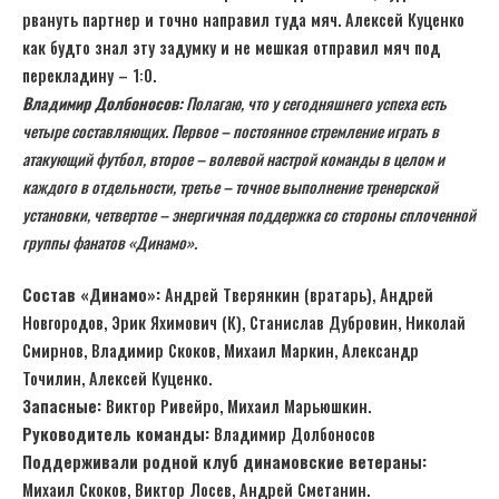
рвануть партнер и точно направил туда мяч. Алексей Куценко
как будто знал эту задумку и не мешкая отправил мяч под
перекладину – 1:0.
Владимир Долбоносов:
Полагаю, что у сегодняшнего успеха есть
четыре составляющих. Первое – постоянное стремление играть в
атакующий футбол, второе – волевой настрой команды в целом и
каждого в отдельности, третье – точное выполнение тренерской
установки, четвертое – энергичная поддержка со стороны сплоченной
группы фанатов
«Динамо».
Состав «Динамо»:
Андрей Тверянкин (вратарь), Андрей
Новгородов, Эрик Яхимович (К), Станислав Дубровин, Николай
Смирнов, Владимир Скоков, Михаил Маркин, Александр
Точилин, Алексей Куценко.
Запасные:
Виктор Ривейро, Михаил Марьюшкин.
Руководитель команды:
Владимир Долбоносов
Поддерживали родной клуб динамовские ветераны:
Михаил Скоков, Виктор Лосев, Андрей Сметанин.