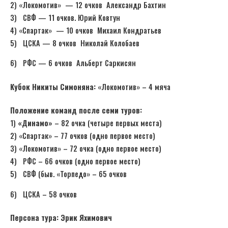
2) «Локомотив» — 12 очков Александр Бахтин
3) СВФ — 11 очков. Юрий Ковтун
4) «Спартак» — 10 очков Михаил Кондратьев
5) ЦСКА — 8 очков Николай Колобаев
6) РФС — 6 очков Альберт Саркисян
Кубок Никиты Симоняна:
«Локомотив» – 4 мяча
Положение команд после семи туров:
1)
«Динамо»
– 82 очка (четыре первых места)
2) «Спартак» – 77 очков (одно первое место)
3) «Локомотив» – 72 очка (одно первое место)
4) РФС – 66 очков (одно первое место)
5) СВФ (быв. «Торпедо» – 65 очков
6) ЦСКА – 58 очков
Персона тура: Эрик Яхимович