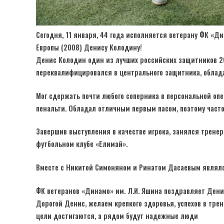
Сегодня, 11 января, 44 года исполняется ветерану ФК «Д
Европы (2008) Денису Колодину!
Денис Колодин один из лучших российских защитников 20
переквалифицировался в центрального защитника, обла
Мог сдержать почти любого соперника в персональной опе
пенальти. Обладал отличным первым пасом, поэтому часто
Завершив выступления в качестве игрока, занялся тренер
футбольном клубе «Елимай».
Вместе с Никитой Симоняном и Ринатом Дасаевым являлся
ФК ветеранов «Динамо» им. Л.И. Яшина поздравляет Дени
Дорогой Денис, желаем крепкого здоровья, успехов в трен
цели достигаются, а рядом будут надежные люди