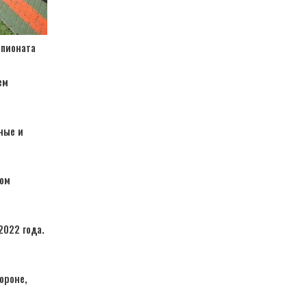
мпионата
ем
ные и
ком
2022 года.
ороне,