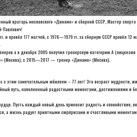
енный вратарь московского «Динамо» и сборной СССР, Мастер спорта 
й Павлович!
. и провёл 177 матчей, с 1976—1979 гг. за сборную СССР провёл 12 м
.
енеров а в декабре 2005 получил тренерскую категорию А (лицензия
 (Москва), с 2015—2017 — тренер «Динамо» (Москва).
ас с этим замечательным юбилеем – 77 лет! Это возраст мудрости, ж
ойный путь, наполненный радостными моментами, достижениями и б
сердце. Пусть каждый новый день приносит радость и спокойствие, 
тся, а жизнь радует приятными сюрпризами и счастливыми моментам