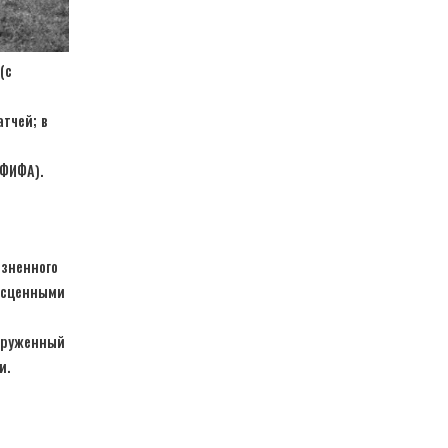
(с
атчей; в
 ФИФА).
изненного
есценными
окруженный
и.