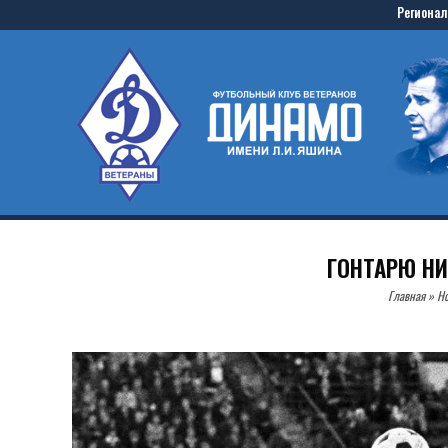
Skip
Регионал
to
Home
content
ГОНТАРЮ НИ
Главная
»
Но