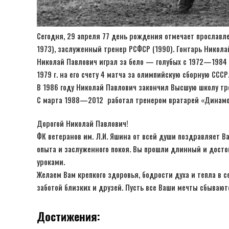
Сегодня, 29 апреля 77 день рождения отмечает прославл
1973), заслуженный тренер РСФСР (1990). Гонтарь Никола
Николай Павлович играл за бело — голубых с 1972—1984 гг
1979 г. на его счету 4 матча за олимпийскую сборную СССР
В 1986 году Николай Павлович закончил Высшую школу тр
С марта 1988—2012 работал тренером вратарей «Динамо»
Дорогой Николай Павлович!
ФК ветеранов им. Л.И. Яшина от всей души поздравляет В
опыта и заслуженного покоя. Вы прошли длинный и дост
уроками.
Желаем Вам крепкого здоровья, бодрости духа и тепла в 
заботой близких и друзей. Пусть все Ваши мечты сбываю
Достижения: