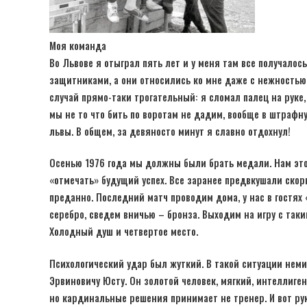
Моя команда
Во Львове я отыграл пять лет и у меня там все получалос
защитниками, а они относились ко мне даже с нежностью.
случай прямо-таки трогательный: я сломал палец на руке, 
мы не то что бить по воротам не дадим, вообще в штрафну
львы. В общем, за девяносто минут я славно отдохнул!
Осенью 1976 года мы должны были брать медали. Нам эт
«отмечать» будущий успех. Все заранее предвкушали скор
преданно. Последний матч проводим дома, у нас в гостях 
серебро, сведем вничью – бронза. Выходим на игру с таки
Холодный душ и четвертое место.
Психологический удар был жуткий. В такой ситуации неми
Эрвиновичу Юсту. Он золотой человек, мягкий, интеллиген
но кардинальные решения принимает не тренер. И вот рук