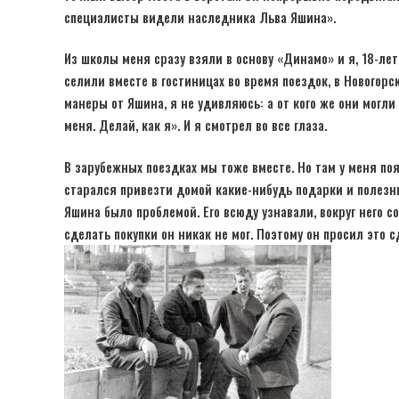
специалисты видели наследника Льва Яшина».
Из школы меня сразу взяли в основу «Динамо» и я, 18-л
селили вместе в гостиницах во время поездок, в Новогорс
манеры от Яшина, я не удивляюсь: а от кого же они могл
меня. Делай, как я». И я смотрел во все глаза.
В зарубежных поездках мы тоже вместе. Но там у меня по
старался привезти домой какие-нибудь подарки и полезны
Яшина было проблемой. Его всюду узнавали, вокруг него 
сделать покупки он никак не мог. Поэтому он просил это с