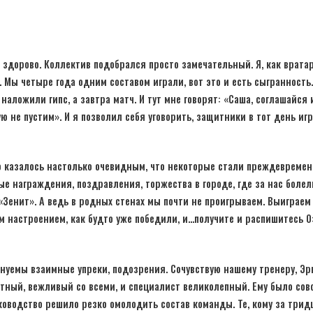
ь здорово. Коллектив подобрался просто замечательный. Я, как вратар
 Мы четыре года одним составом играли, вот это и есть сыгранность
наложили гипс, а завтра матч. И тут мне говорят: «Саша, соглашайся и
ю не пустим». И я позволил себя уговорить, защитники в тот день игр
о казалось настолько очевидным, что некоторые стали преждевремен
ые награждения, поздравления, торжества в городе, где за нас боле
«Зенит». А ведь в родных стенах мы почти не проигрываем. Выиграем
м настроением, как будто уже победили, и…получите и распишитесь 0:
нуемы взаимные упреки, подозрения. Сочувствую нашему тренеру, Эр
тный, вежливый со всеми, и специалист великолепный. Ему было совс
оводство решило резко омолодить состав команды. Те, кому за трид