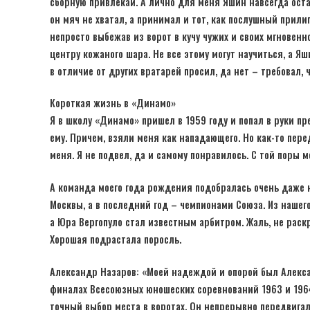
сборную привлекай. А лично для меня Яшин навсегда ост
он мяч не хватал, а принимал и тот, как послушный прилип
непросто выбежав из ворот в кучу чужих и своих мгновен
центру кожаного шара. Не все этому могут научиться, а Я
в отличие от других вратарей просил, да нет – требовал, ч
Короткая жизнь в «Динамо»
Я в школу «Динамо» пришел в 1959 году и попал в руки п
ему. Причем, взяли меня как нападающего. Но как-то пере
меня. Я не подвел, да и самому понравилось. С той поры м
А команда моего года рождения подобралась очень даже 
Москвы, а в последний год – чемпионами Союза. Из нашег
а Юра Вергопуло стал известным арбитром. Жаль, не раск
Хорошая подрастала поросль.
Александр Назаров: «Моей надеждой и опорой был Алексан
финалах Всесоюзных юношеских соревнований 1963 и 1964
точный выбор места в воротах. Он непрерывно передвигалс