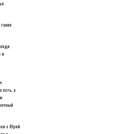
ыл
 такие
олодя
 и
ч
 есть, а
ам
орочный
еня с Юрой
то с