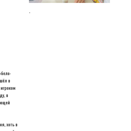
-
«бело-
ушёл в
 игроком
ду, в
ующей
я, хоть в