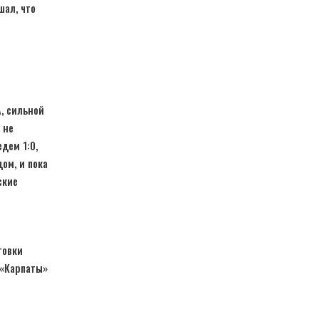
шал, что
А, сильной
 не
дем 1:0,
дом, и пока
ские
товки
 «Карпаты»