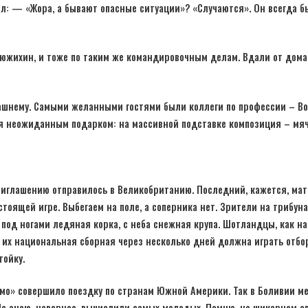
ил: — «Жора, а бывают опасные ситуации»? «Случаются». Он всегда б
рюжихин, и тоже по таким же командировочным делам. Вдали от дома
машнему. Самыми желанными гостями были коллеги по профессии – В
ня неожиданным подарком: на массивной подставке композиция – мяч
риглашению отправилось в Великобританию. Последний, кажется, мат
тоящей игре. Выбегаем на поле, а соперника нет. Зрители на трибунах
 под ногами ледяная корка, с неба снежная крупа. Шотландцы, как н
ь их национальная сборная через несколько дней должна играть отб
тойку.
амо» совершило поездку по странам Южной Америки. Так в Боливии м
Не знаю, наверное, вычислили самых молодых. Помню, на шикарном ав