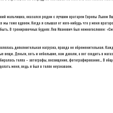
етний мальчишка, оказался рядом с лучшим вратарем Европы Львом Я
ке мы тоже вдвоем. Когда я слышал от кого-нибудь что у меня вратар
и быть. В тренировочных буднях Лев Иванович был немногословен: «См
являлась дополнительная нагрузка, правда не обременительная. Каж
е вещи. Деньги, хоть и небольшие, нам давали, а вот сходить в мага
собиралась толпа – автографы, восхищение, фотографирование… В общ
делать меня, ведь я был в толпе неузнаваем.