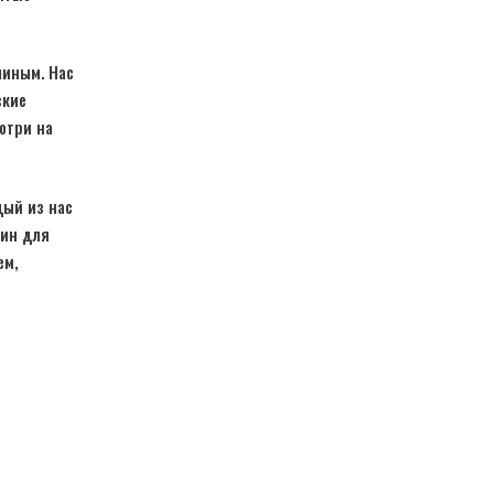
шиным. Нас
ские
отри на
дый из нас
зин для
ем,