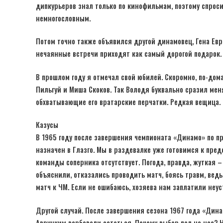
дипкурьеров знал только по кинофильмам, поэтому спрос
немногословным.
Потом точно также объявился другой динамовец, Гена Ев
нечаянные встречи приходят как самый дорогой подарок.
В прошлом году я отмечал свой юбилей. Скоромно, по-до
Пильгуй и Миша Скоков. Так Володя буквально сразил ме
обхватывающие его вратарские перчатки. Редкая вещица.
Казусы
В 1965 году после завершения чемпионата «Динамо» по п
назначен в Глазго. Мы в раздевалке уже готовимся к предс
команды соперника отсутствует. Погода, правда, жуткая –
объяснили, отказались проводить матч, боясь травм, вед
матч к ЧМ. Если не ошибаюсь, хозяева нам заплатили неус
Другой случай. После завершения сезона 1967 года «Дин
Авруцким вербовали остаться. Почему выбор пал на нас? 