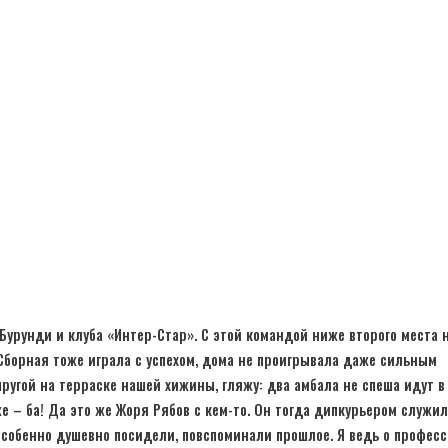
Бурунди и клуба «Интер-Стар». С этой командой ниже второго места 
Сборная тоже играла с успехом, дома не проигрывала даже сильным
упругой на терраске нашей хижины, гляжу: два амбала не спеша идут в
е – ба! Да это же Жоря Рябов с кем-то. Он тогда дипкурьером служил
особенно душевно посидели, повспоминали прошлое. Я ведь о профес