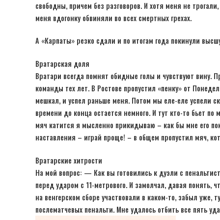
свободны, причем без разговоров. И хотя меня не трогали
меня вдогонку обвиняли во всех смертных грехах.
А «Карпаты» резко сдали и по итогам года покинули высшу
Вратарская доля
Вратари всегда помнят обидные голы и чувствуют вину. Пр
команды тех лет. В Ростове пропустил «пенку» от Понеде
мешкал, и успел раньше меня. Потом мы еле-еле успели ск
времени до конца остается немного. И тут кто-то бьет по 
мяч катится я мысленно прикидываю – как бы мне его пок
наставления – играй проще! – в общем пропустил мяч, ко
Вратарские хитрости
На мой вопрос: — Как вы готовились к дуэли с пенальтис
перед ударом с 11-метрового. И замолчал, давая понять, 
на венгерском сборе участвовали в каком-то, забыл уже,
послематчевых пенальти. Мне удалось отбить все пять уда