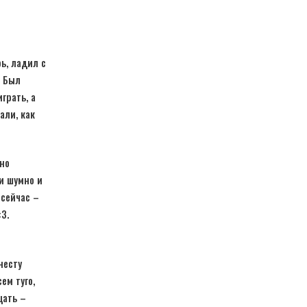
ь, ладил с
. Был
грать, а
али, как
но
ли шумно и
 сейчас –
3.
несту
ем туго,
цать –