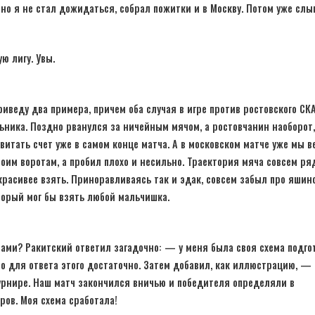
, но я не стал дожидаться, собрал пожитки и в Москву. Потом уже слы
ю лигу. Увы.
иведу два примера, причем оба случая в игре против ростовского СК
льника. Поздно рванулся за ничейным мячом, а ростовчанин наоборот,
витать счет уже в самом конце матча. А в московском матче уже мы ве
моим воротам, а пробил плохо и несильно. Траектория мяча совсем ря
расивее взять. Приноравливаясь так и эдак, совсем забыл про яшин
торый мог бы взять любой мальчишка.
тами? Ракитский ответил загадочно: — у меня была своя схема подго
что для ответа этого достаточно. Затем добавил, как иллюстрацию, —
 турнире. Наш матч закончился вничью и победителя определяли в
ров. Моя схема сработала!