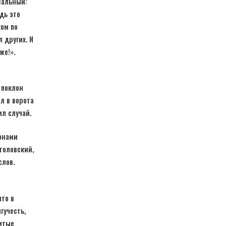
еальный:
дь это
ком по
 других. И
же!».
 поклон
л в ворота
ил случай.
онами
толовский,
слов.
что в
гучесть,
титые