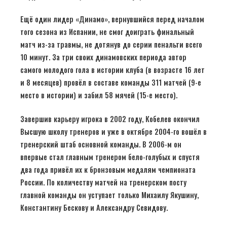
Ещё один лидер «Динамо», вернувшийся перед началом
того сезона из Испании, не смог доиграть финальный
матч из-за травмы, не дотянув до серии пенальти всего
10 минут. За три своих динамовских периода автор
самого молодого гола в истории клуба (в возрасте 16 лет
и 8 месяцев) провёл в составе команды 311 матчей (9-е
место в истории) и забил 58 мячей (15-е место).
Завершив карьеру игрока в 2002 году, Кобелев окончил
Высшую школу тренеров и уже в октябре 2004-го вошёл в
тренерский штаб основной команды. В 2006-м он
впервые стал главным тренером бело-голубых и спустя
два года привёл их к бронзовым медалям чемпионата
России. По количеству матчей на тренерском посту
главной команды он уступает только Михаилу Якушину,
Константину Бескову и Александру Севидову.