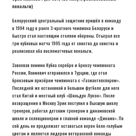
пенальти)
Белорусский центральный защитник пришёл в команду
в 1994 году в ранге 3-кратного чемпиона Беларуси и
быстро стал настоящим столпом обороны. Отыграл все
три кубковых матча 1995 года от свистка до свистка и
реализовал оба послематчевых пенальти.
Завоевав помимо Кубка серебро и бронзу чемпионата
России, Яхимович отправился в Турцию, где стал
бронзовым призёром чемпионата с «Газиантепспором».
Последней же остановкой в большом футболе для него
стал Китай и местный клуб «Шаньдун Лунэн». После
возвращения в Москву Эрик поступил в Высшую школу
тренеров, работал детским тренером в динамовской
школе и селекционером в главной команде «Динамо». По
сей день он продолжает оставаться верен бело-голубым
цветам и является лидером ветеранской команды