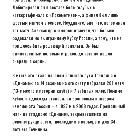
Дебютировал он в составе бело-голубых в
четвертьфинале с «Локомотивом», а финал был лишь
шестым матчем в основе. Неудивительно, что, вспоминая
тот матч, Александр с юмором отмечал, что больше
радовался не выигранному Кубку России, а тому, что не
пришлось бить решающий пенальти. Он был
единственным полевым игроков, до кого не дошла
очередь в серии.
В итоге это стало началом большого пути Точилина в
«Динамо»: за 14 сезонов на его счету набрался 281 матч
(13-е место в истории клуба) и 7 забитых голов. Помимо
Кубка, он дважды становился бронзовым призёром
чемпионата России – в 1997 и в 2008 годах. Прощальный
матч на стадионе «Динамо», закрывавшемся на
реконструкцию, стал последним в карьере и для 34-
летнего Точилина.