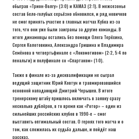
обыграв «Трион-Волгу» (3:0) и КАМАЗ (2:1). В межсезонье
состав бело-голубых серьёзно обновился, и ряд новичков
не смог принять участие в главных матчах Кубка из-за
того, что они уже были заиграны за другие команды. В
итоге динамовцы остались без помощи Олега Терёхина,
Сергея Колотовкина, Александра Гришина и Владимира
Семёнова в четвертьфинале с «Локомотивом» (2:2, 5:4 по
пенальти) и полуфинале со «Спартаком» (1:0).
Также в финале из-за дисквалификации не сыграл
ведущий защитник Юрий Ковтун и травмировавшийся
основной нападающий Дмитрий Черышев. В итоге
тренерскому штабу пришлось включать в заявку сразу
несколько дублёров, в то время как «Ротор» – один из
сильнейших российских клубов в 1990-е – смог
выставить оптимальный состав. О героях того матча и о
том, как сложилась их судьба дальше, и пойдёт наш
рассказ.