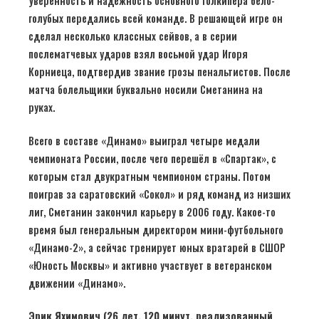
Уверенность и надёжность основного голкипера бело-
голубых передались всей команде. В решающей игре он
сделал несколько классных сейвов, а в серии
послематчевых ударов взял восьмой удар Игоря
Корниеца, подтвердив звание грозы пенальтистов. После
матча болельщики буквально носили Сметанина на
руках.
Всего в составе «Динамо» выиграл четыре медали
чемпионата России, после чего перешёл в «Спартак», с
которым стал двукратным чемпионом страны. Потом
поиграв за саратовский «Сокол» и ряд команд из низших
лиг, Сметанин закончил карьеру в 2006 году. Какое-то
время был генеральным директором мини-футбольного
«Динамо-2», а сейчас тренирует юных вратарей в СШОР
«Юность Москвы» и активно участвует в ветеранском
движении «Динамо».
Эрик Яхимович (26 лет, 120 минут, реализованный