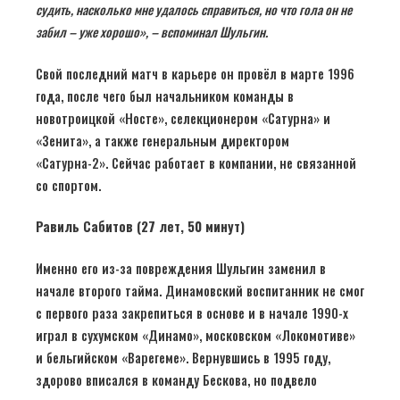
судить, насколько мне удалось справиться, но что гола он не
забил – уже хорошо», – вспоминал Шульгин.
Свой последний матч в карьере он провёл в марте 1996
года, после чего был начальником команды в
новотроицкой «Носте», селекционером «Сатурна» и
«Зенита», а также генеральным директором
«Сатурна-2». Сейчас работает в компании, не связанной
со спортом.
Равиль Сабитов (27 лет, 50 минут)
Именно его из-за повреждения Шульгин заменил в
начале второго тайма. Динамовский воспитанник не смог
с первого раза закрепиться в основе и в начале 1990-х
играл в сухумском «Динамо», московском «Локомотиве»
и бельгийском «Варегеме». Вернувшись в 1995 году,
здорово вписался в команду Бескова, но подвело