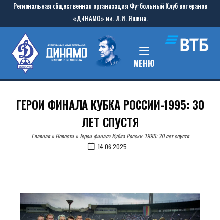
Skip
Региональная общественная организация Футбольный Клуб ветеранов
to
«ДИНАМО» им. Л.И. Яшина.
content
Home
MENU
МЕНЮ
ГЕРОИ ФИНАЛА КУБКА РОССИИ-1995: 30
ЛЕТ СПУСТЯ
Главная
»
Новости
»
Герои финала Кубка России-1995: 30 лет спустя
14.06.2025