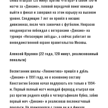
снова отыграл 120 минут против «Ротора» в своем 196-м
матче за «Динамо», голевой передачей помог команде
выйти в финал и завершил на этом карьеру на высоком
уровне. Следующие 7 лет он провёл в низших
дивизионах, после чего закончил с футболом. Некрасов
неоднократно побеждал с ветеранами «Динамо» на
турнире «Негаснущие звёзды», а сейчас работает во
вневедомственной охране правительства Москвы.
Алексей Куценко (22 года, 120 минут, реализованный
пенальти)
Воспитанник школы «Локомотива» пришёл в дубль
«Динамо» в 1991 году, но к основному составу
Константин Бесков начал подпускать его только в 1994-
м. Первый полный матч молодой форвард отыграл как
раз против родного клуба в четвертьфинале Кубка, забив
первый мяч «Динамо» и реализовав послематчевый
пенальти. Не промахнулся с точки он и в финале.