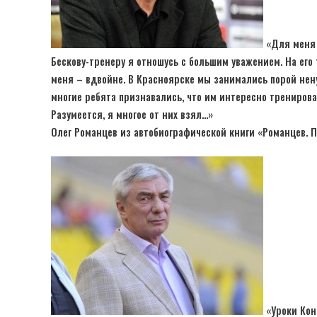
«Для меня е
Бескову-тренеру я отношусь с большим уважением. На его
меня – вдвойне. В Красноярске мы занимались порой нену
многие ребята признавались, что им интересно тренирова
Разумеется, я многое от них взял…»
Олег Романцев из автобиографической книги «Романцев. П
«Уроки Кон