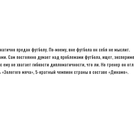
атично предан футболу. По-моему, вне футбола он себя не мыслит.
ами. Сам постоянно думает над проблемами футбола, ищет, экспериме
с ему не хватает гибкости дипломатичности, что ли. Но тренер он от
 «Золотого мяча», 5-кратный чемпион страны в составе «Динамо».