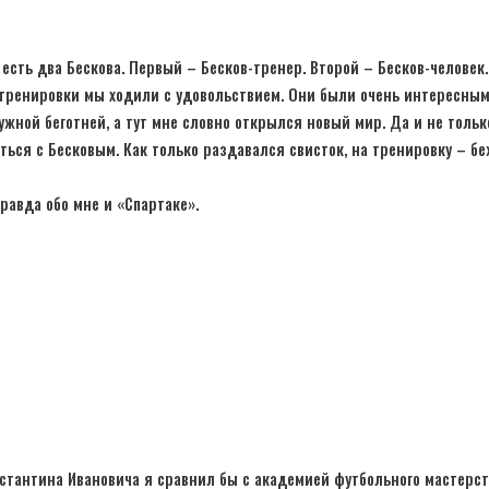
сть два Бескова. Первый – Бесков-тренер. Второй – Бесков-человек.
 тренировки мы ходили с удовольствием. Они были очень интересным
жной беготней, а тут мне словно открылся новый мир. Да и не тольк
ться с Бесковым. Как только раздавался свисток, на тренировку – бе
равда обо мне и «Спартаке».
стантина Ивановича я сравнил бы с академией футбольного мастерст