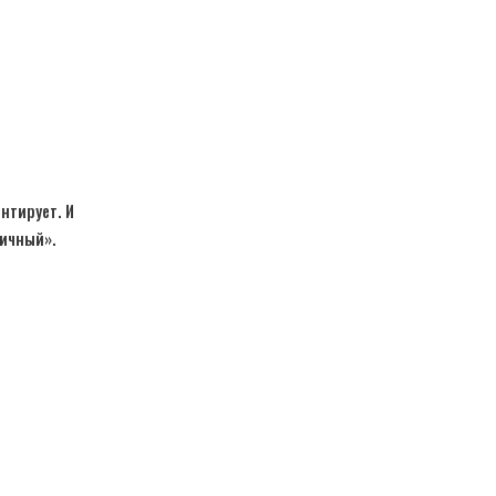
нтирует. И
личный».