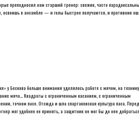
орые преподносил нам старший тренер: свежие, часто парадоксальны
 освоишь в ансамбле — и голы быстрее получаются, и противник ош
е» у Бескова больше внимания уделялось работе с мячом, на технику
ание мяча… Квадраты с ограниченным касанием, с ограниченным
нии, точном пасе. Отсюда и шла спартаковская культура паса. Перед
ртнер мог удобнее ее принять, а защитник не мог бы до нее добратьс