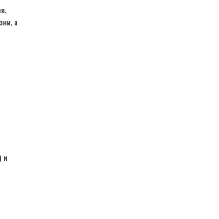
я,
зни, а
) и