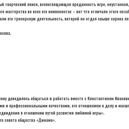
й творческий поиск, всепоглощающая преданность игре, неустанная,
о мастерства во всех его компонентах – вот что отличало этого нез
али его тренерскую деятельность, которой он отдал свыше сорока ле
осква.
ому доводилось общаться и работать вместе с Константином Иванови
ми и профессиональными качествами, его отношением к делу и масшт
редвидения в отношении путей развития любимой игры».
го совета общества «Динамо».