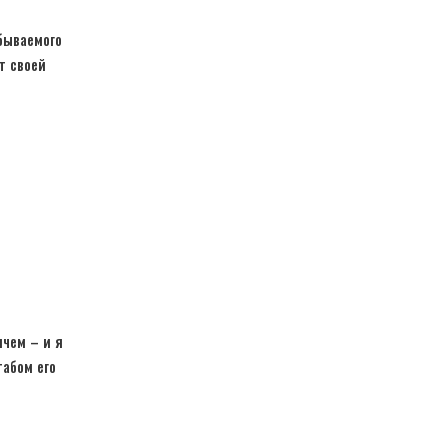
абываемого
т своей
чем – и я
абом его