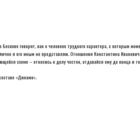
 Бескове говорят, как о человеке трудного характера, с которым мо
о лично я его иным не представляю. Отношения Константина Иванович
щейся схеме – относись к делу честно, отдавайся ему до конца и т
составе «Динамо».