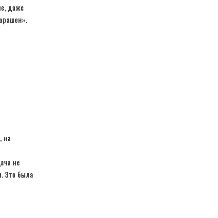
е, даже
арашен».
, на
ача не
я. Это была