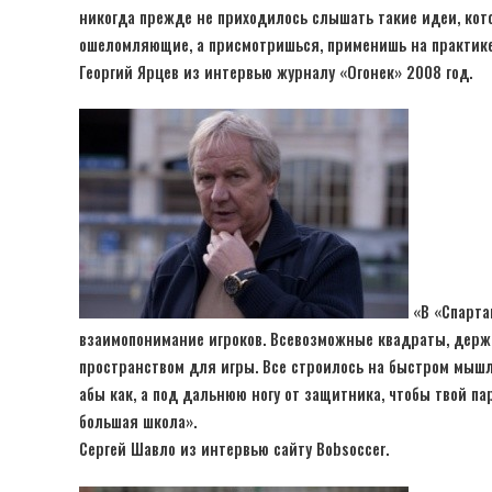
никогда прежде не приходилось слышать такие идеи, кот
ошеломляющие, а присмотришься, применишь на практике,
Георгий Ярцев из интервью журналу «Огонек» 2008 год.
«В «Спартак
взаимопонимание игроков. Всевозможные квадраты, держ
пространством для игры. Все строилось на быстром мышле
абы как, а под дальнюю ногу от защитника, чтобы твой па
большая школа».
Сергей Шавло из интервью сайту Bobsoccer.