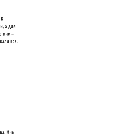
 К
и, а для
о мне –
жали все.
ва. Мне