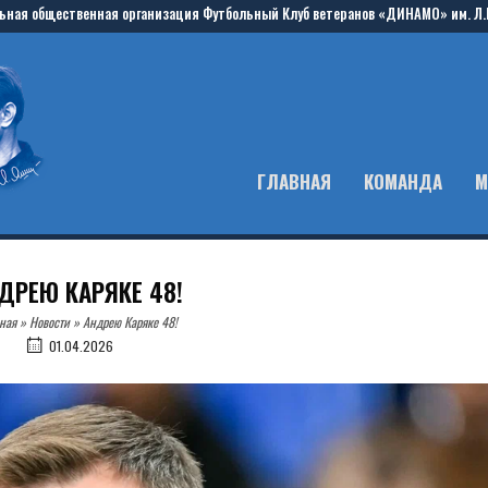
ьная общественная организация Футбольный Клуб ветеранов «ДИНАМО» им. Л.
ГЛАВНАЯ
КОМАНДА
М
ДРЕЮ КАРЯКЕ 48!
ная
»
Новости
»
Андрею Каряке 48!
01.04.2026