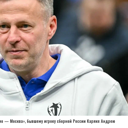
мо — Москва», бывшему игроку сборной России Каряке Андрею