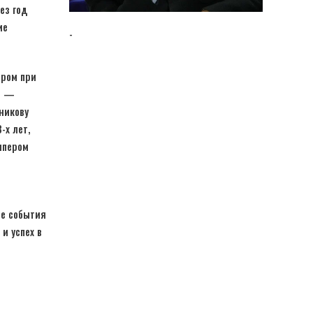
ез год
ие
-
ером при
ло —
никову
-х лет,
ипером
ые события
и успех в