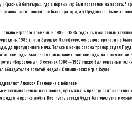
 «Красный богатырь», где с первых игр был поставлен на ворота. Чер
Спартаке» на тот момент не было вратаря, а у Прудникова были хорош
ь больше игрового времени. В 1983—1985 годах был основным голкип
середины 1985 г., при Эдуарде Малофееве, основного вратаря не бы
еди, до пропущенного мяча. Только в конце сезона тренер отдал Пруд
апитан команды. Был бессменным капитаном команды на протяжении 3
против «Барселоны». В сезонах 1986—1987 также был основным голк
тал обладателем золотой медали Олимпийских игр в Сеуле!
оздравляет Алексея Павловича с юбилеем!
ье и оптимистичным настроение, пусть жизнь преподносит счастлив
 рядом и крепко любят Вас, пусть всегда будет благополучие в семье 