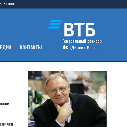
И. Яшина.
Генеральный спонсор
ЕДИА
КОНТАКТЫ
ФК «Динамо-Москва»
йский
ремился