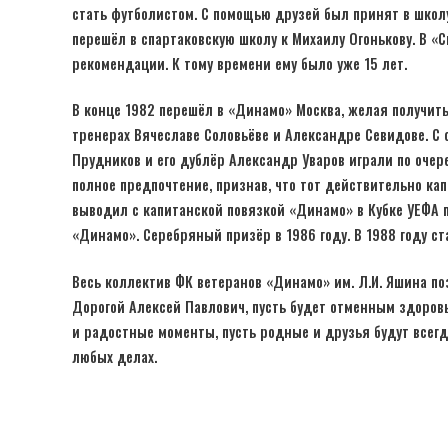
стать футболистом. С помощью друзей был принят в школу
перешёл в спартаковскую школу к Михаилу Огонькову. В «
рекомендации. К тому времени ему было уже 15 лет.
В конце 1982 перешёл в «Динамо» Москва, желая получит
тренерах Вячеславе Соловьёве и Александре Севидове. С 
Прудников и его дублёр Александр Уваров играли по очер
полное предпочтение, признав, что тот действительно к
выводил с капитанской повязкой «Динамо» в Кубке УЕФА 
«Динамо». Серебряный призёр в 1986 году. В 1988 году с
Весь коллектив ФК ветеранов «Динамо» им. Л.И. Яшина п
Дорогой Алексей Павлович, пусть будет отменным здоров
и радостные моменты, пусть родные и друзья будут всегда
любых делах.