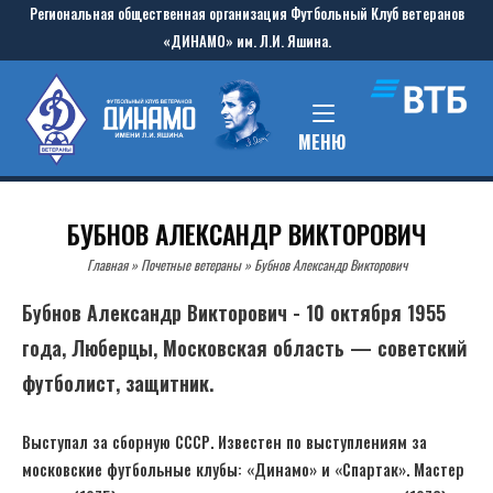
Skip
Региональная общественная организация Футбольный Клуб ветеранов
to
«ДИНАМО» им. Л.И. Яшина.
content
Home
MENU
МЕНЮ
БУБНОВ АЛЕКСАНДР ВИКТОРОВИЧ
Главная
»
Почетные ветераны
»
Бубнов Александр Викторович
Бубнов Александр Викторович - 10 октября 1955
года, Люберцы, Московская область — советский
футболист, защитник.
Выступал за сборную СССР. Известен по выступлениям за
московские футбольные клубы: «Динамо» и «Спартак». Мастер